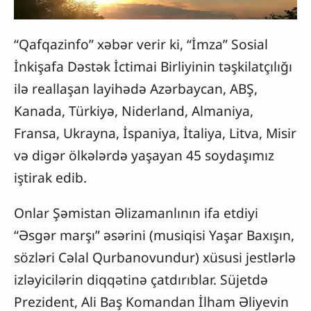
“Qafqazinfo” xəbər verir ki, “İmza” Sosial
İnkişafa Dəstək İctimai Birliyinin təşkilatçılığı
ilə reallaşan layihədə Azərbaycan, ABŞ,
Kanada, Türkiyə, Niderland, Almaniya,
Fransa, Ukrayna, İspaniya, İtaliya, Litva, Misir
və digər ölkələrdə yaşayan 45 soydaşımız
iştirak edib.
Onlar Şəmistan Əlizamanlının ifa etdiyi
“Əsgər marşı” əsərini (musiqisi Yaşar Baxışın,
sözləri Cəlal Qurbanovundur) xüsusi jestlərlə
izləyicilərin diqqətinə çatdırıblar. Süjetdə
Prezident, Ali Baş Komandan İlham Əliyevin