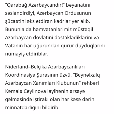
“Qarabağ Azərbaycandır!” bəyanatını
səsləndirdiyi, Azərbaycan Ordusunun
şücaətini əks etdirən kadrlar yer alıb.
Bununla da həmvətənlərimiz müstəqil
Azərbaycan dövlətini dəstəklədiklərini və
Vətənin hər uğurundan qürur duyduqlarını
nümayiş etdiriblər.
Niderland–Belçika Azərbaycanlıları
Koordinasiya Şurasının üzvü, “Beynəlxalq
Azərbaycan Xanımları Klubunun” rəhbəri
Kəmalə Ceylinova layihənin ərsəyə
gəlməsində iştirakı olan hər kəsə dərin
minnətdarlığını bildirib.