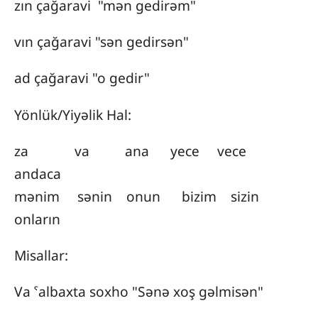
zın çağaravi "mən gedirəm"
vın çağaravi "sən gedirsən"
ad çağaravi "o gedir"
Yönlük/Yiyəlik Hal:
za va ana yесе vece
andaca
mənim sənin onun bizim sizin
onların
Misallar:
Va ˁalbaxta soxho "Sənə xoş gəlmisən"