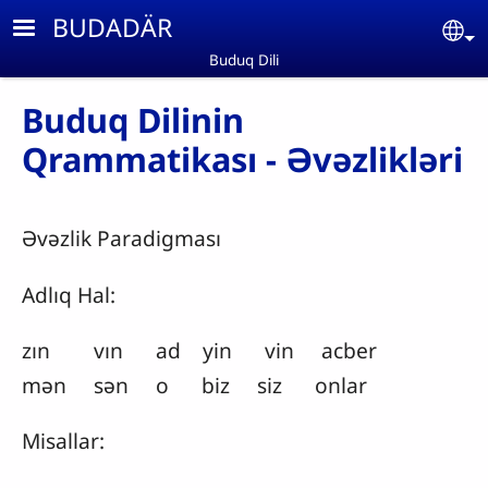
Skip to main content
BUDADÄR
Se
Buduq Dili
Buduq Dilinin
Qrammatikası - Əvəzlikləri
Əvəzlik Paradigması
Adlıq Hal:
zın vın ad yin vin acber
mən sən o biz siz onlar
Misallar: