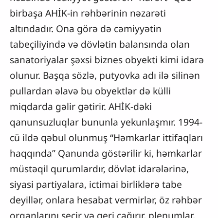
birbaşa AHİK-in rəhbərinin nəzarəti
altındadır. Ona görə də cəmiyyətin
tabeçiliyində və dövlətin balansında olan
sanatoriyalar şəxsi biznes obyekti kimi idarə
olunur. Başqa sözlə, putyovka adı ilə silinən
pullardan əlavə bu obyektlər də külli
miqdarda gəlir gətirir. AHİK-dəki
qanunsuzluqlar bununla yekunlaşmır. 1994-
cü ildə qəbul olunmuş “Həmkarlar ittifaqları
haqqında” Qanunda göstərilir ki, həmkarlar
müstəqil qurumlardır, dövlət idarələrinə,
siyasi partiyalara, ictimai birliklərə tabe
deyillər, onlara hesabat vermirlər, öz rəhbər
orqanlarını seçir və geri çağırır, plenumlar,