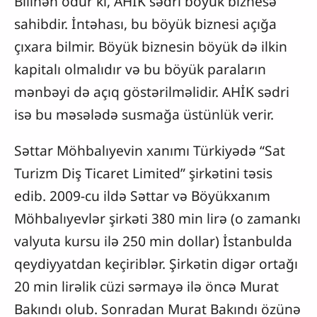
Bilinən odur ki, AHİK sədri böyük biznesə
sahibdir. İntəhası, bu böyük biznesi açığa
çıxara bilmir. Böyük biznesin böyük də ilkin
kapitalı olmalıdır və bu böyük paraların
mənbəyi də açıq göstərilməlidir. AHİK sədri
isə bu məsələdə susmağa üstünlük verir.
Səttar Möhbalıyevin xanımı Türkiyədə “Sat
Turizm Diş Ticaret Limited” şirkətini təsis
edib. 2009-cu ildə Səttar və Böyükxanım
Möhbalıyevlər şirkəti 380 min lirə (o zamankı
valyuta kursu ilə 250 min dollar) İstanbulda
qeydiyyatdan keçiriblər. Şirkətin digər ortağı
20 min lirəlik cüzi sərmayə ilə öncə Murat
Bakındı olub. Sonradan Murat Bakındı özünə