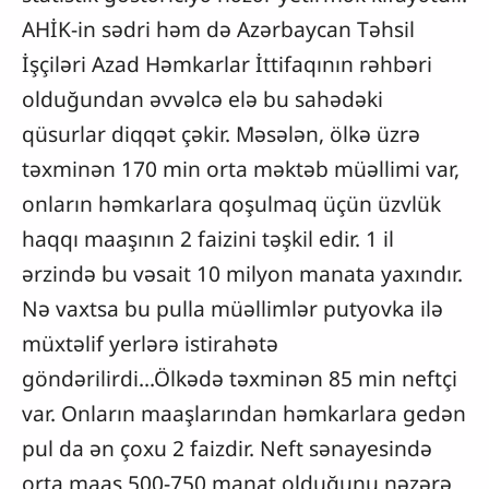
AHİK-in sədri həm də Azərbaycan Təhsil
İşçiləri Azad Həmkarlar İttifaqının rəhbəri
olduğundan əvvəlcə elə bu sahədəki
qüsurlar diqqət çəkir. Məsələn, ölkə üzrə
təxminən 170 min orta məktəb müəllimi var,
onların həmkarlara qoşulmaq üçün üzvlük
haqqı maaşının 2 faizini təşkil edir. 1 il
ərzində bu vəsait 10 milyon manata yaxındır.
Nə vaxtsa bu pulla müəllimlər putyovka ilə
müxtəlif yerlərə istirahətə
göndərilirdi...Ölkədə təxminən 85 min neftçi
var. Onların maaşlarından həmkarlara gedən
pul da ən çoxu 2 faizdir. Neft sənayesində
orta maaş 500-750 manat olduğunu nəzərə