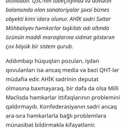
altındadır. QSC-nin tabeçiliyində və dövlətin
balansında olan sanatoriyalar şəxsi biznes
obyekti kimi idarə olunur. AHİK sədri Səttar
Möhbalıyev həmkarlar təşkilatı adı altında
özünün maddi maraqlarına xidmət göstərən
çox böyük bir sistem qurub.
Addımbaşı hüquqları pozulan, işdən
qovulanları isə ancaq media və bəzi QHT-lər
müdafiə edir. AHİK sədrinin deputat
olmasına baxmayaraq, bir dəfə də olsa Milli
Məclisdə həmkarlar ittifaqlarının problemini
qaldırmayıb. Konfederasiyanın sədri ancaq
ara-sıra həmkarlarla bağlı problemlərə
münasibət bildirməklə kifayətlənir.