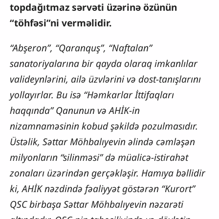
topdağıtmaz sərvəti üzərinə özünün
“töhfəsi”ni verməlidir.
“Abşeron”, “Qaranquş”, “Naftalan”
sanatoriyalarına bir qayda olaraq imkanlılar
valideynlərini, ailə üzvlərini və dost-tanışlarını
yollayırlar. Bu isə “Həmkarlar İttifaqları
haqqında” Qanunun və AHİK-in
nizamnaməsinin kobud şəkildə pozulmasıdır.
Üstəlik, Səttar Möhbalıyevin əlində cəmləşən
milyonların “silinməsi” də müalicə-istirahət
zonaları üzərindən gerçəkləşir. Hamıya bəllidir
ki, AHİK nəzdində fəaliyyət göstərən “Kurort”
QSC birbaşa Səttar Möhbalıyevin nəzarəti