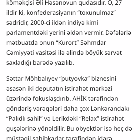
köməkçisi Əli Həsənovun qudasıdır. O, 27
ildir ki, konfederasiyanın “toxunulmaz”
sədridir, 2000-ci ildən indiyə kimi
parlamentdəki yerini əldən vermir. Dəfələrlə
mətbuatda onun “Kurort” Səhmdar
Cəmiyyəti vasitəsi ilə əlində böyük sərvət
saxladığı barədə yazılıb.
Səttar Möhbalıyev “putyovka” biznesini
əsasən iki deputatın istirahət mərkəzi
üzərində fokuslaşdırıb. AHİK tərəfindən
göndəriş vərəqələri daha çox Lənkərandakı
“Palıdlı sahil” və Lerikdəki “Relax” istirahət
guşələrinə yönəldilir. Bu obyektlər isə heç də
müstəqil sahibkarlar tərəfindən idarə