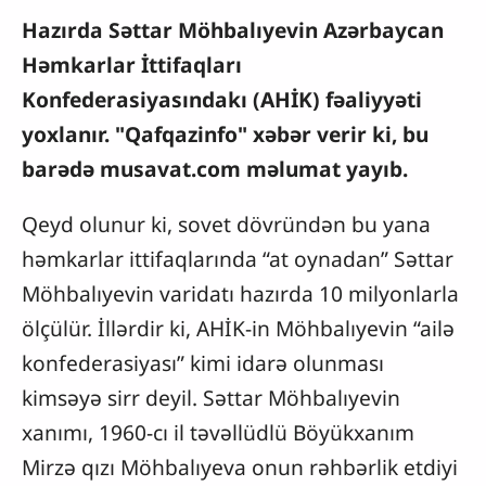
Hazırda Səttar Möhbalıyevin Azərbaycan
Həmkarlar İttifaqları
Konfederasiyasındakı (AHİK) fəaliyyəti
yoxlanır. "Qafqazinfo" xəbər verir ki, bu
barədə musavat.com məlumat yayıb.
Qeyd olunur ki, sovet dövründən bu yana
həmkarlar ittifaqlarında “at oynadan” Səttar
Möhbalıyevin varidatı hazırda 10 milyonlarla
ölçülür. İllərdir ki, AHİK-in Möhbalıyevin “ailə
konfederasiyası” kimi idarə olunması
kimsəyə sirr deyil. Səttar Möhbalıyevin
xanımı, 1960-cı il təvəllüdlü Böyükxanım
Mirzə qızı Möhbalıyeva onun rəhbərlik etdiyi