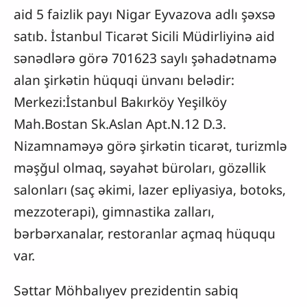
aid 5 faizlik payı Nigar Eyvazova adlı şəxsə
satıb. İstanbul Ticarət Sicili Müdirliyinə aid
sənədlərə görə 701623 saylı şəhadətnamə
alan şirkətin hüquqi ünvanı belədir:
Merkezi:İstanbul Bakırköy Yeşilköy
Mah.Bostan Sk.Aslan Apt.N.12 D.3.
Nizamnaməyə görə şirkətin ticarət, turizmlə
məşğul olmaq, səyahət büroları, gözəllik
salonları (saç əkimi, lazer epliyasiya, botoks,
mezzoterapi), gimnastika zalları,
bərbərxanalar, restoranlar açmaq hüququ
var.
Səttar Möhbalıyev prezidentin sabiq