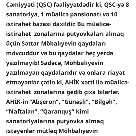
Cəmiyyəti (QSC) fəaliyyətdədir ki, QSC-yə 8
sanatoriya, 1 müalicə pansionatı və 10
istirahət bazası daxildir. Bu müalicə-
istirahət zonalarına putyovkaları almaq
üçün Səttar Möbalıyevin qaydaları
mövcuddur və bu qaydalar heç yerdə
yazılmayıb! Sadəcə, Möhbalıyevin
yazılmayan qaydalarıdır və onlara riayət
etməyənlər çətin ki, AHİK xətti ilə müalicə-
istirahət zonalarına gedib çıxa bilərlər.
AHİK-in “Abşeron”, “Günəşli”, “Bilgəh”,
“Naftalan”, “Qaranquş” kimi
sanatoriyalarına putyovka almaq
istəyənlər mütləq Möhbalıyevin