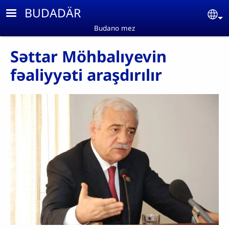
Skip to main content
BUDADÄR
Se
Budano mez
Səttar Möhbalıyevin
fəaliyyəti araşdırılır