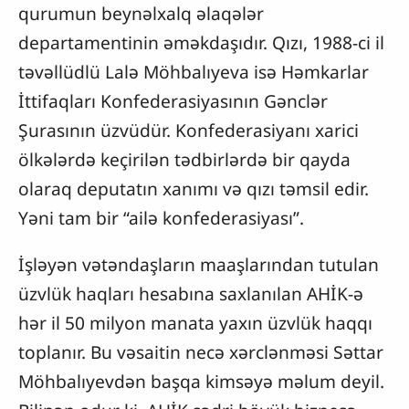
qurumun beynəlxalq əlaqələr
departamentinin əməkdaşıdır. Qızı, 1988-ci il
təvəllüdlü Lalə Möhbalıyeva isə Həmkarlar
İttifaqları Konfederasiyasının Gənclər
Şurasının üzvüdür. Konfederasiyanı xarici
ölkələrdə keçirilən tədbirlərdə bir qayda
olaraq deputatın xanımı və qızı təmsil edir.
Yəni tam bir “ailə konfederasiyası”.
İşləyən vətəndaşların maaşlarından tutulan
üzvlük haqları hesabına saxlanılan AHİK-ə
hər il 50 milyon manata yaxın üzvlük haqqı
toplanır. Bu vəsaitin necə xərclənməsi Səttar
Möhbalıyevdən başqa kimsəyə məlum deyil.