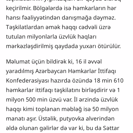
keçirilmir. Bölgələrdə isə həmkarların hər
hansı fəaliyyətindən danışmağa dəyməz.
Təşkilatlardan əmək haqqı cədvəli üzrə
tutulan milyonlarla üzvlük haqları
mərkəzləşdirilmiş qaydada yuxarı ötürülür.
Məlumat üçün bildirək ki, 16 il əvvəl
yaradılmış Azərbaycan Həmkarlar İttifaqı
Konfederasiyası hazırda özündə 18 min 610
həmkarlar ittifaqı təşkilatını birləşdirir və 1
milyon 500 min üzvü var. İl ərzində üzvlük
haqqı kimi toplanan məbləğ isə 50 milyon
manatı aşır. Üstəlik, putyovka alverindən
əldə olunan gəlirlər də var ki, bu da Səttar