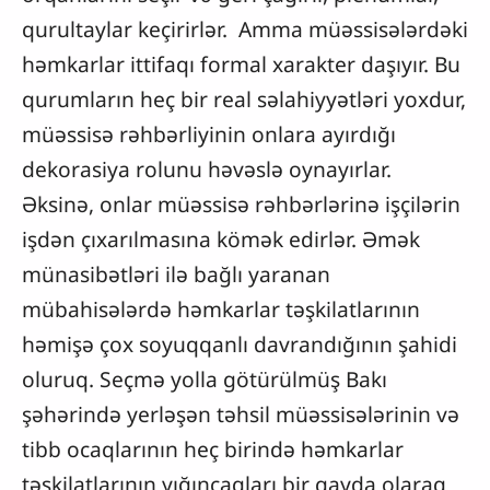
qurultaylar keçirirlər. Amma müəssisələrdəki
həmkarlar ittifaqı formal xarakter daşıyır. Bu
qurumların heç bir real səlahiyyətləri yoxdur,
müəssisə rəhbərliyinin onlara ayırdığı
dekorasiya rolunu həvəslə oynayırlar.
Əksinə, onlar müəssisə rəhbərlərinə işçilərin
işdən çıxarılmasına kömək edirlər. Əmək
münasibətləri ilə bağlı yaranan
mübahisələrdə həmkarlar təşkilatlarının
həmişə çox soyuqqanlı davrandığının şahidi
oluruq. Seçmə yolla götürülmüş Bakı
şəhərində yerləşən təhsil müəssisələrinin və
tibb ocaqlarının heç birində həmkarlar
təşkilatlarının yığıncaqları bir qayda olaraq