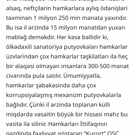
alsaq, neftçilərin həmkarlara aylıq ödənişləri
təxminən 1 milyon 250 min manata yaxındır.
Bu isə il ərzində 15 milyon manatdan yuxarı
məbləğ deməkdir. Hər kəsə bəllidir ki,
ölkədaxili sanatoriya putyovkaları həmkarlar
üzvlərindən çox həmkarlar təşkilatları ilə heç
bir əlaqəsi olmayan insanlara 300-500 manat
civarında pula satılır. Ümumiyyətlə,
həmkarlar şəbəkəsində daha çox
korrupsiyalaşmış mexanizm putyovkalarla
bağlıdır. Çünki il ərzində toplanan külli
miqdarda vəsaitin böyük bir hissəsi məhz bu
vasitə ilə silinir. Həmkarları İttifaqının
nəzdində fəaliyyət göstərən “Kurort” QSC