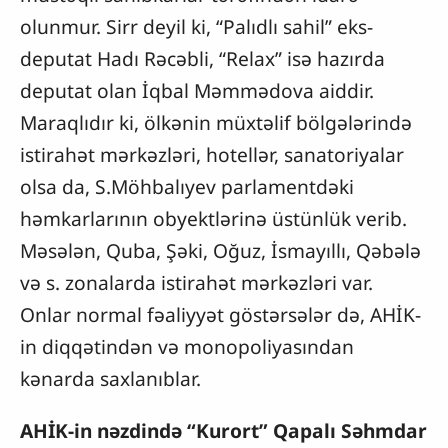
olunmur. Sirr deyil ki, “Palıdlı sahil” eks-
deputat Hadı Rəcəbli, “Relax” isə hazırda
deputat olan İqbal Məmmədova aiddir.
Maraqlıdır ki, ölkənin müxtəlif bölgələrində
istirahət mərkəzləri, hotellər, sanatoriyalar
olsa da, S.Möhbalıyev parlamentdəki
həmkarlarının obyektlərinə üstünlük verib.
Məsələn, Quba, Şəki, Oğuz, İsmayıllı, Qəbələ
və s. zonalarda istirahət mərkəzləri var.
Onlar normal fəaliyyət göstərsələr də, AHİK-
in diqqətindən və monopoliyasından
kənarda saxlanıblar.
AHİK-in nəzdində “Kurort” Qapalı Səhmdar