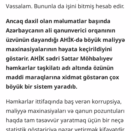
Vəssalam. Bununla da işini bitmiş hesab edir.
Ancaq daxil olan məlumatlar başında
Azərbaycanın ali qanunverici orqanının
üzvünün dayandığı AHİK-də böyük maliyyə
maxinasiyalarının həyata keçirildiyini
göstərir. AHİK sədri Səttar Möhbalıyev
həmkarlar təşkilatı adı altında özünün
maddi maraqlarına xidmət göstərən çox
böyük bir sistem yaradıb.
Həmkarlar ittifaqında baş verən korrupsiya,
maliyyə maxinasiyaları və qanun pozuntuları
haqda tam təsəvvür yaratmaq üçün bir neçə
statistik göstəriciyə nəzər yetirmək kifayətdir.