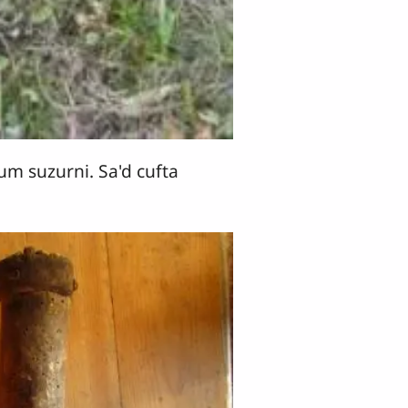
q'um suzurni. Sa'd cufta