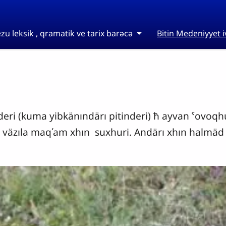
zu leksik , qramatik ve tarix barəcə
Bitin Medeniyyet i
deri (kuma yibkänındärı pitinderi) ħ ayvan ˁovoqh
co väzıla maqʹam xhın suxhuri. Andärı xhın halmäd q