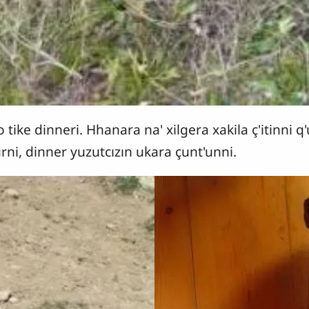
o tike dinneri. Hhanara na' xilgera xakila ç'itinni 
rni, dinner yuzutcızın ukara çunt'unni.