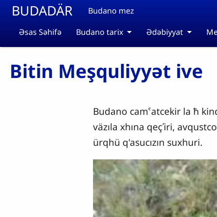
Skip to main content
BUDADÄR
Budano mez
Əsas Səhifə
Budano tarix
Ədəbiyyat
Me
Bitin Meşquliyyət ive
Budano camˁatcekir la ħ kin
väzıla xhına qeçʹiri, avqust
ürqhü q'asucızın suxhuri.