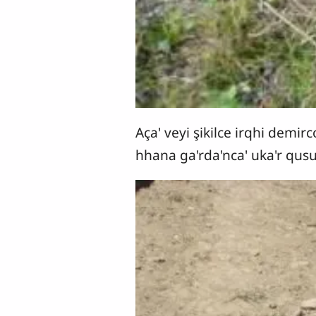
Aça' veyi şikilce irqhi demirc
hhana ga'rda'nca' uka'r qusu