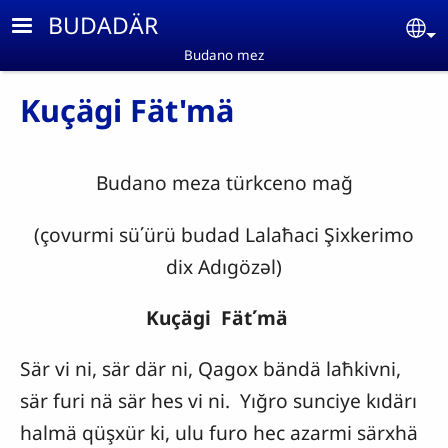
Skip to main content
BUDADÄR
Se
Budano mez
Kuçägi Fät'mä
Budano meza türkceno mağ
(çovurmi sü΄ürü budad Lalaħaci Şixkerimo
dix Adıgözəl)
Kuçägi Fätʹmä
Sär vi ni, sär där ni, Qagox bändä laħkivni,
sär furi nä sär hes vi ni. Yığro sunciye kıdärı
halmä qüşxür ki, ulu furo hec azarmi särxhä