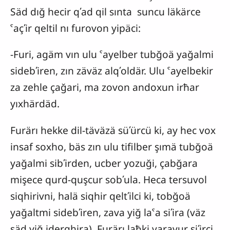
Säd dığ hecir qʹad qil sınta suncu läkärce
ˁaçʹir qeltil nı furovon yipäci:
-Furi, agäm vın ulu ˁayelber tubğoä yağalmi
sidebʹiren, zın zäväz alqʹoldär. Ulu ˁayelbekir
za zehle çağari, ma zovon andoxun irħar
yıxhärdäd.
Furärı hekke dil-täväzä süʹürcü ki, ay hec vox
insaf soxho, bäs zın ulu tifilber şımä tubğoä
yağalmi sibʹirden, ucber yozuği, çabğara
mişece qurd-quşcur sobʹula. Heca tersuvol
siqhirivni, halä siqhir qeltʹilci ki, tobğoä
yağaltmi sidebʹiren, zava yiğ laˁa siʹira (väz
säd yiğ iderqhira). Furärı laħki varavur siʹirci.