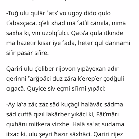
-Tuğ ulu qulär ˁatsʹ vo ugoy dido qulo
tʹabaxçäcä, qʹeli xhäd mä ˁatʹil cämıla, nımä
säxhä ki, vın uzolqʹulci. Qatsʹä qula itkinde
ma hazetir kısär iye ˁada, heter qul dannami
siʹir päsär siʹire.
Qariri ulu çʹeliber rijovon yıpäyexan adır
qerinni ˁarğoäci duz zära kʹerepʹer çodğuli
cıgacä. Quyice siv eçmi siʹirni yıpäci:
-Ay laˁa zär, zäz säd kuçägi halävär, sädma
säd cuftä qızıl läkärber yıkäci ki, Fätʹmärı
qıxhänı mitkera virxhe. Halä saˁat sudama
itxac ki, ulu şeyri ħazır säxhäci. Qariri rijez