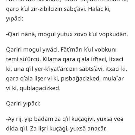
qaro kʹul zir-zibilcizin säbçʹävi. Haläc ki,
yıpäci:
-Qari nänä, mogul yutux zovo kʹul vopkudän.
Qariri mogul yıväci. Fätʹmärı kʹul vobkunı
temi süʹürcü. Kilama qara qʹala irħaci, itxaci
ki, una qʹıl yer-kʹiyatʹärcızın säbtsʹävi, itxaci ki,
qara qʹala lişer vi ki, pısbağacizked, mula˚ar
vi ki, qublagacizked.
Qariri yıpäci:
-Ay rij, yıp bädäm za qʹıl kuçägivi, yuxsä veə
dida qʹıl. Za lişri kuçägi, yuxsä anacär.