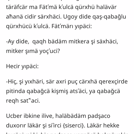
täräfcär ma Fätʹmä kʹulcä qürxhü halävär
aħanä cidir särxhäci. Ugoy dide qaş-qabağlu
qürxhücü kʹulcä. Fätʹmärı yıpäci:
-Ay dide, qaqh bädäm mitkera şi säxhäci,
mitker şımä yoçʹuci?
Hecir yıpäci:
-Hiç, şi yıxhäri, sär axri puç cärxhä qerexçirde
pitinda qabağcä kişmiş atsʹäci, ya qabağcä
reqh satʹˁaci.
Ucber ibkine ilive, haläbädäm padşaco
duxorır läkär şi siʹirci {siserci}. Läkär hekke