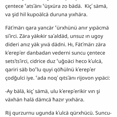
çentece ˁatsʹänı ˁüşxüra zo bädä. Kiçʹ sämä,
va şid hil kupoälcä duruna yıxhära.
Fätʹmärı qara yancär ˁürxhünü anır yıpäcmä
siʹirci. Zära yäkıkir saʹaldäd, unsuz ın ugoy
dideri anız yäk yıvä dädni. Hı, Fätʹmärı zära
kʹerepʹer danbadan vederni suncu çentece
setsʹtsʹirci, cidrice duz ˁuğoäci heco kʹulcä,
qariri säb boˁlu quyi qöħülnü kʹerepʹer
çodğulci iye. ˁada noqʹ qıtsʹänı rijovon yıpäci:
-Ay bälä, kiçʹ sämä, ulu kʹerepʹerikir vın şi
växhän halä dämcä ħazır yıxhära.
Rij qurzurnu ugunda kʹulcä qürxhücü. Suncu-