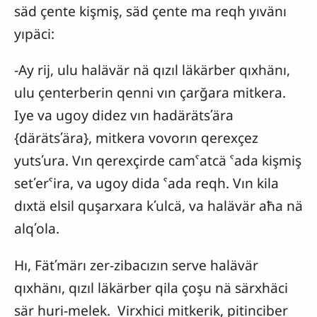
säd çente kişmiş, säd çente ma reqh yıvänı
yıpäci:
-Ay rij, ulu halävär nä qızıl läkärber qıxhänı,
ulu çenterberin qenni vın çarğara mitkera.
Iye va ugoy didez vın hadärätsʹära
{därätsʹära}, mitkera vovorın qerexçez
yutsʹura. Vın qerexçirde camˁatcä ˁada kişmiş
setʹerˁira, va ugoy dida ˁada reqh. Vın kila
dıxtä elsil quşarxara kʹulcä, va halävär aħa nä
alqʹola.
Hı, Fätʹmärı zer-zibacızın serve halävär
qıxhänı, qızıl läkärber qila çoşu nä särxhäci
sär huri-melek. Virxhici mitkerik, pitinciber