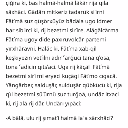
çiğira ki, bäs halmä-halmä läkär rija qila
säxhäci. Gädärı mitkeriz tadarük siʹirni
Fätʹmä suz qüşörxüyüz bädäla ugo idmer
har sibʹirci ki, rij bezetmi sirʹire. Alägälcärma
Fätʹma ugoy dide paxıruvolcär partemi
yırxhäravni. Haläc ki, Fätʹma xab-qil
keşkiyezin vetʹilni adır ˁarğuci tana qʹosä,
tona ˁadicin qıtsʹäci. Uga rij käçäl Fätʹmä
bezetmi sirʹirni eryeci kuçägi Fätʹmo cıgacä.
Yängärber, salduşär, sulduşär qübkücü ki, rija
qʹıl bezetmi süʹürnü suz turğoä, undäz itxaci
ki, rij alä rij där. Undärı yıpäci:
-A bälä, ulu rij şımatʹi halmä laˁa särxhäci?