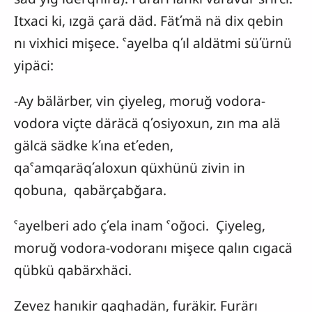
Itxaci ki, ızgä çarä däd. Fätʹmä nä dix qebin
nı vixhici mişece. ˁayelba qʹıl aldätmi süʹürnü
yipäci:
-Ay bälärber, vin çiyeleg, moruğ vodora-
vodora viçte däräcä qʹosiyoxun, zın ma alä
gälcä sädke kʹına etʹeden,
qaˁamqaräqʹaloxun qüxhünü zivin in
qobuna, qabärçabğara.
ˁayelberi ado çʹela inam ˁoğoci. Çiyeleg,
moruğ vodora-vodoranı mişece qalın cıgacä
qübkü qabärxhäci.
Zevez hanıkir qaqhadän, furäkir. Furärı