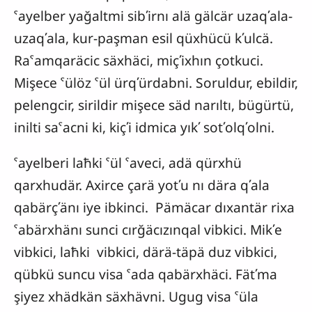
ˁayelber yağaltmi sibʹirnı alä gälcär uzaqʹala-
uzaqʹala, kur-paşman esil qüxhücü kʹulcä.
Raˁamqaräcic säxhäci, miçʹixhın çotkuci.
Mişece ˁülöz ˁül ürqʹürdabni. Soruldur, ebildir,
pelengcir, sirildir mişece säd narıltı, bügürtü,
inilti saˁacni ki, kiçʹi idmica yıkʹ sotʹolqʹolni.
ˁayelberi laħki ˁül ˁaveci, adä qürxhü
qarxhudär. Axirce çarä yotʹu nı dära qʹala
qabärçʹänı iye ibkinci. Pämäcar dıxantär rixa
ˁabärxhänı sunci cırğäcızınqal vibkici. Mikʹe
vibkici, laħki vibkici, därä-täpä duz vibkici,
qübkü suncu visa ˁada qabärxhäci. Fätʹma
şiyez xhädkän säxhävni. Ugug visa ˁüla