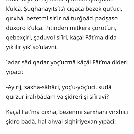
kʹulcä. Şuqhanäyıtsʹtsʹı cıgacä bezek qutʹuci,
qırxhä, bezetmi sirʹir nä turğoäci padşaso
duxoro kʹulcä. Pitinderi mitkera çorotʹuri,
qebexçiri, şaduvol siʹiri, käçäl Fätʹma dida
yıkʹılır yıkʹ soʹulavni.
ˁadar säd qadar yoçʹucmä käçäl Fätʹma dideri
yıpäci:
-Ay rij, säxhä-sähäci, yoçʹu-yoçʹuci, sudä
qurzur iraħbädäm va şidreri şi siʹiravi?
Käçäl Fätʹma qıxhä, bezenmi särxhänı virxhici
şidro bädä, ħal-əħval siqhiriyexan yıpäci: