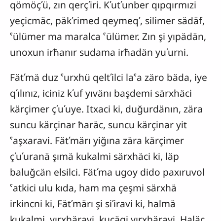
qömöçʹü, zın qerçʹiri. Kʹutʹunber qıpqırmızi
yeçicmäc, päkʹrimed qeymeqʹ, silimer sädäf,
ˁülümer ma maralca ˁülümer. Zın şi yıpädän,
unoxun irħanır sudama irħadän yuʹurni.
Fätʹmä duz ˁurxhü qeltʹilci laˁa zäro bäda, iye
qʹılınız, iciniz kʹuf yıvänı başdemi särxhäci
kärçimer çʹuʹuye. Itxaci ki, duğurdänın, zära
suncu kärçinar ħaräc, suncu kärçinar yit
ˁaşxaravi. Fätʹmärı yiğına zära kärçimer
çʹuʹuranä şımä kukalmi särxhäci ki, läp
baluğcän elsilci. Fätʹma ugoy dido paxıruvol
ˁatkici ulu kıda, ham ma çeşmi särxhä
irkincni ki, Fätʹmärı şi siʹiravi ki, halmä
kukalmi yırxhäravi, kuçägi yırxhäravi. Haläc