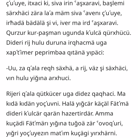
çʹuʹuye, itxaci ki, siva irin ˁaşxaravi, başlemi
särxhäci zära laʹa mäm siva ˁavenı çʹuʹuye,
irħadä bädälä şi vi, iver ma ird ˁaşxaravi.
Qurzur kur-paşman ugunda kʹulcä qürxhücü.
Dideri rij hulu duruna irqhacmä uga
xapʹtʹimer peprimbəa qıtänä yıpäci:
-Uu, za qʹala reqh säxhä, a rij, väz şi säxhäci,
vın hulu yiğına arxhuci.
Rijeri qʹala qütkücer uga didez qaqhaci. Ma
kıdä kıdän yoçʹuvni. Halä yığcär käçäl Fätʹmä
dideri kʹulcär qarän hazertirdär. Amma
kuçädi Fätʹmärı yığına tuğoä zär ˁovoqʹuri,
yığri yoçʹuyezın matʹım kuçägi yırxhärni.