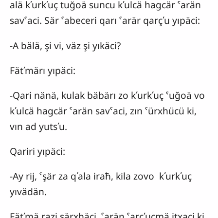
alä kʹurkʹuç tuğoä suncu kʹulcä hagcär ˁarän
savˁaci. Sär ˁabeceri qarı ˁarär qarçʹu yıpäci:
-A bälä, şi vi, väz şi yıkäci?
Fätʹmärı yıpäci:
-Qari nänä, kulak bäbärı zo kʹurkʹuç ˁuğoä vo
kʹulcä hagcär ˁarän savˁaci, zın ˁürxhücü ki,
vın ad yutsʹu.
Qariri yıpäci:
-Ay rij, ˁşär za qʹala iraħ, kila zovo kʹurkʹuç
yıvädän.
Fätʹmä razi särxhäci, ˁarän ˁarçʹucmä itxaci ki,