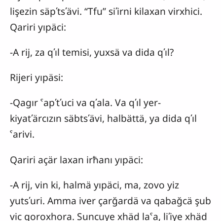
lişezin säpʹtsʹävi. “Tfu” siʹirni kilaxan virxhici.
Qariri yıpäci:
-A rij, za qʹıl temisi, yuxsä va dida qʹıl?
Rijeri yıpäsi:
-Qagır ˁapʹtʹuci va qʹala. Va qʹıl yer-
kiyatʹärcızın säbtsʹävi, halbättä, ya dida qʹıl
ˁarivi.
Qariri açär laxan irħanı yıpäci:
-A rij, vin ki, halmä yıpäci, ma, zovo yiz
yutsʹuri. Amma iver çarğardä va qabağcä şub
vic qoroxhora. Suncuye xhäd laˁa, liʹiye xhäd