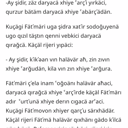
-Ay şidir, zäz daryacä xhiye ˁarçʹi yırkäci,
qurzur bätäm daryacä xhiye ˁabärçʹädän.
Kuçägi Fätʹmäri uga şidra xatʹir sodoğuyenä
ugo qızıl täştın qenni vebkici daryacä
qırağcä. Käçäl rijeri yıpäci:
- Ay şidir, kʹikʹəan vın halävär aħ, zin zıvın
xhiye ˁarğudän, kila vın zın xhiye ˁarğura.
Fätʹmäri çʹela inam ˁoğoänı halävär aħaci,
daryacä qırağcä xhiye ˁarçʹirde käçäl Fätʹmärı
adır ˁurtʹunä xhiye derın cıgacä arˁaci.
Kuçägi Fätʹmovon xhiyer qarçʹu särxhädär.
Käçäl rijeri Fätʹmä halävär qıxhänı gädo kʹilcä