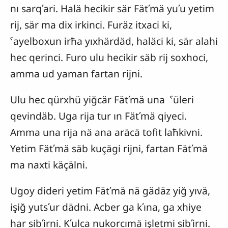
nı sarqʹari. Halä hecikir sär Fätʹmä yuʹu yetim
rij, sär ma dix irkinci. Furäz itxaci ki,
ˁayelboxun irħa yıxhärdäd, haläci ki, sär alahi
hec qerinci. Furo ulu hecikir säb rij soxhoci,
amma ud yaman fartan rijni.
Ulu hec qürxhü yiğcär Fätʹmä una ˁüleri
qevindäb. Uga rija tur ın Fätʹmä qiyeci.
Amma una rija nä ana aräcä tofit laħkivni.
Yetim Fätʹmä säb kuçägi rijni, fartan Fätʹmä
ma naxti käçälni.
Ugoy dideri yetim Fätʹmä nä gädäz yiğ yıvä,
işiğ yutsʹur dädni. Acber ga kʹına, ga xhiye
har sibʹirni. Kʹulca nukorcımä işletmi sibʹirni.