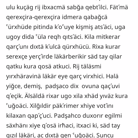
ulu kuçäg rij ibxacmä sabğa qebtʹilci. Fätʹmä
qerexçira-qerexçira idmera qabağcä
ˁürxhüde pitinda kʹoˁuye kişmiş atsʹäci, uga
ugoy dida ˁüla reqh qıtsʹäci. Kila mitkerar
qarçʹunı dıxtä kʹulcä qürxhücü. Rixa kurar
serexçe yerçʹirde läkärberikir säd tay qilar
qatku kura qosä atkuci. Rij täläsmi
yırxhäravinä läkär eye qarç virxhici. Halä
yiğce, demiş, padşaco dix ovuna qaçʹuvi
qʹeçik. Älsäldä rixar ugo xila xhäd yıväz kura
ˁuğoäci. Xilğıldir päkʹrimer xhiye votʹinı
kilaxan qapʹçʹuci. Padşahco duxorır egilmi
säxhänı xiye qʹosä irħaci, itxaci ki, säd tay
qızıl läkäri, ac dıxtä qen ˁuğoäci. Suncu