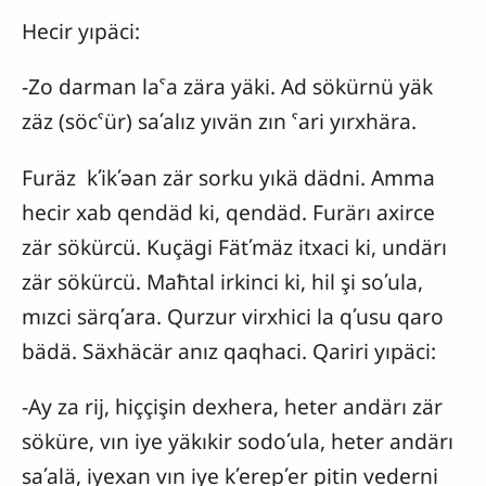
Hecir yıpäci:
-Zo darman laˁa zära yäki. Ad sökürnü yäk
zäz (söcˁür) saʹalız yıvän zın ˁari yırxhära.
Furäz kʹikʹəan zär sorku yıkä dädni. Amma
hecir xab qendäd ki, qendäd. Furärı axirce
zär sökürcü. Kuçägi Fätʹmäz itxaci ki, undärı
zär sökürcü. Maħtal irkinci ki, hil şi soʹula,
mızci särqʹara. Qurzur virxhici la qʹusu qaro
bädä. Säxhäcär anız qaqhaci. Qariri yıpäci:
-Ay za rij, hiççişin dexhera, heter andärı zär
söküre, vın iye yäkıkir sodoʹula, heter andärı
saʹalä, iyexan vın iye kʹerepʹer pitin vederni