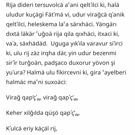
Rija dideri tersuvolcä aˁani qeltʹilci ki, halä
uludur kuçägi Fätʹmä vi, udur virağcä qʹanik
qeltʹilci, heleskema laˁa särxhäci. Yängärı
dıxtä läkär ˁuğoä rija qila qıxhäci, itxaci ki,
vaʹa, säxhädäd. Uguga yıkʹıla varavur siʹirci
ki, ulu rij zäz irqha där, yin udur bezenmi
sirʹir turğoän, padşaco duxorur yövon şi
yuʹura? Halmä ulu fikircevni ki, gira ˁayelberi
halmäc maˁni suxoäci:
Virağ qap’çʹ
, virağ qapʹç’
,
w
w
Keher xilğılda qüşö qapʹç’
,
w
Kʹulcä eriy käçäl rij,