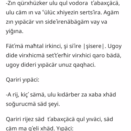
-Zın qürxhüzker ulu qul vodora tʹabaxçäcä,
ulu cäm ın va ˁülüc xhiyezin sertsʹira. Agäm
zın yıpäcär vın sideʹirenäbägäm vay va
yiğına.
Fätʹmä maħtal irkinci, şi siʹire |şisere|. Ugoy
dide virxhicmä setʹtʹerħir virxhici qaro bädä,
ugoy dideri yıpäcär unuz qaqhaci.
Qariri yıpäci:
-A rij, kiçʹ sämä, ulu kıdärber za xaba xhäd
soğurucmä säd şeyi.
Qariri rijez säd tʹabaxçäcä qul yıväci, säd
cäm ma qʹeli xhäd. Yıpäci: