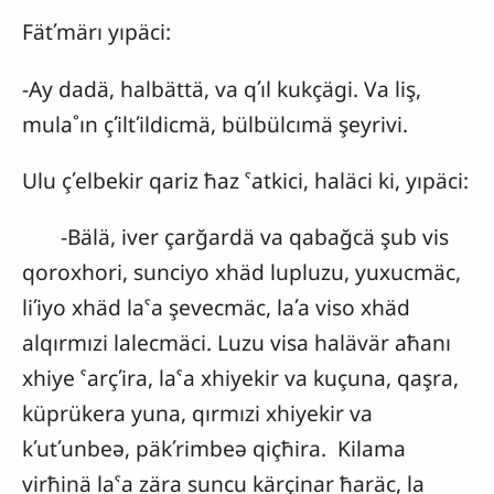
Fätʹmärı yıpäci:
-Ay dadä, halbättä, va qʹıl kukçägi. Va liş,
mula˚ın çʹiltʹildicmä, bülbülcımä şeyrivi.
Ulu çʹelbekir qariz ħaz ˁatkici, haläci ki, yıpäci:
-Bälä, iver çarğardä va qabağcä şub vis
qoroxhori, sunciyo xhäd lupluzu, yuxucmäc,
liʹiyo xhäd laˁa şevecmäc, laʹa viso xhäd
alqırmızi lalecmäci. Luzu visa halävär aħanı
xhiye ˁarçʹira, laˁa xhiyekir va kuçuna, qaşra,
küprükera yuna, qırmızi xhiyekir va
kʹutʹunbeə, päkʹrimbeə qiçħira. Kilama
virħinä laˁa zära suncu kärçinar ħaräc, la