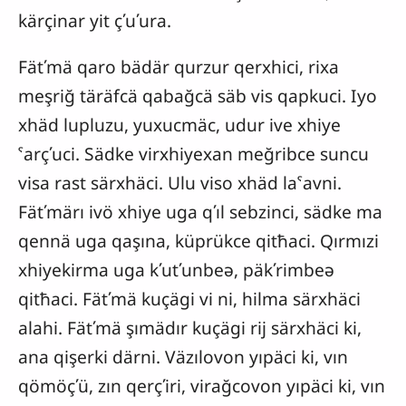
kärçinar yit çʹuʹura.
Fätʹmä qaro bädär qurzur qerxhici, rixa
meşriğ täräfcä qabağcä säb vis qapkuci. Iyo
xhäd lupluzu, yuxucmäc, udur ive xhiye
ˁarçʹuci. Sädke virxhiyexan meğribce suncu
visa rast särxhäci. Ulu viso xhäd laˁavni.
Fätʹmärı ivö xhiye uga qʹıl sebzinci, sädke ma
qennä uga qaşına, küprükce qitħaci. Qırmızi
xhiyekirma uga kʹutʹunbeə, päkʹrimbeə
qitħaci. Fätʹmä kuçägi vi ni, hilma särxhäci
alahi. Fätʹmä şımädır kuçägi rij särxhäci ki,
ana qişerki därni. Väzılovon yıpäci ki, vın
qömöçʹü, zın qerçʹiri, virağcovon yıpäci ki, vın