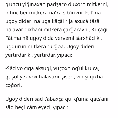
qʹuncu yiğınaxan padşaco duxoro mitkerni,
pitinciber mitkera naˁrä sibʹirivni. Fätʹma
ugoy dideri nä uga käçäl rija axucä täzä
halävär qıxhänı mitkera çarğaravni. Kuçägi
Fätʹmä nä ugoy dida yervemi särxhäci ki,
ugdurun mitkera turğoä. Ugoy dideri
yertirdär ki, yertirdär, yıpäci:
-Säd vo cıga aksugi, vüçoxh oqʹul kʹulcä,
quşuliyez vox halävärır şiseri, vın şi qıxhä
çoğori.
Ugoy dideri säd tʹabaxçä qul qʹuma qatsʹänı
säd heçʹi cäm eyeci, yıpäci: