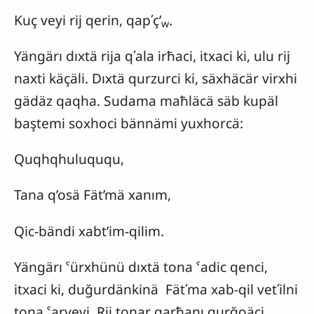
Kuç veyi rij qerin, qapʹç’
.
w
Yängärı dıxtä rija qʹala irħaci, itxaci ki, ulu rij
naxti käçäli. Dıxtä qurzurci ki, säxhäcär virxhi
gädäz qaqha. Sudama maħläcä säb kupäl
baştemi soxhoci bännämi yuxhorcä:
Quqhqhuluququ,
Tana q’osä Fät’mä xanım,
Qic-bändi xabt’im-qilim.
Yängärı ˁürxhünü dıxtä tona ˁadic qenci,
itxaci ki, duğurdänkinä Fätʹma xab-qil vetʹilni
tona ˁaryevi. Rij tonar qarħanı qurğoäci