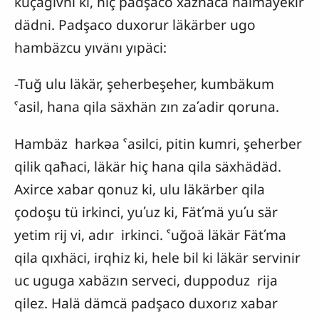
kuçägivni ki, hiç padşaco xaznäcä halmäyekir
dädni. Padşaco duxorur läkärber ugo
hambäzcu yıvänı yıpäci:
-Tuğ ulu läkär, şeherbeşeher, kumbäkum
ˁasil, hana qila säxhän zın zaʹadir qoruna.
Hambäz harkəa ˁasilci, pitin kumri, şeherber
qilik qaħaci, läkär hiç hana qila säxhädäd.
Axirce xabar qonuz ki, ulu läkärber qila
çodoşu tü irkinci, yuʹuz ki, Fätʹmä yuʹu sär
yetim rij vi, adır irkinci. ˁuğoä läkär Fätʹma
qila qıxhäci, irqhiz ki, hele bil ki läkär servinir
uc uguga xabäzın serveci, duppoduz rija
qilez. Halä dämcä padşaco duxorız xabar