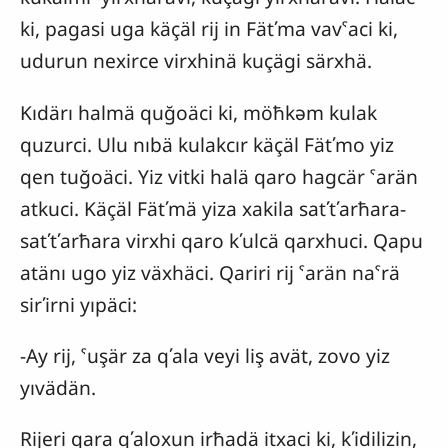
ki, pagasi uga käçäl rij in Fätʹma vavˁaci ki,
udurun nexirce virxhinä kuçägi särxhä.
Kıdärı halmä quğoäci ki, möħkəm kulak
quzurci. Ulu nıbä kulakcır käçäl Fätʹmo yiz
qen tuğoäci. Yiz vitki halä qaro hagcär ˁarän
atkuci. Käçäl Fätʹmä yiza xakila satʹtʹarħara-
satʹtʹarħara virxhi qaro kʹulcä qarxhuci. Qapu
atänı ugo yiz växhäci. Qariri rij ˁarän naˁrä
sirʹirni yıpäci:
-Ay rij, ˁuşär za qʹala veyi liş avät, zovo yiz
yıvädän.
Rijeri qara qʹaloxun irħadä itxaci ki, kʹidilizin,