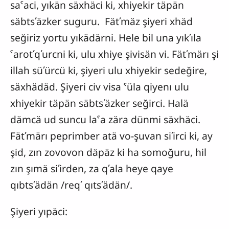
saˁaci, yıkän säxhäci ki, xhiyekir täpän
säbtsʹäzker suguru. Fätʹmäz şiyeri xhäd
seğiriz yortu yıkädärni. Hele bil una yıkʹıla
ˁarotʹqʹurcni ki, ulu xhiye şivisän vi. Fätʹmärı şi
illah süʹürcü ki, şiyeri ulu xhiyekir sedeğire,
säxhädäd. Şiyeri civ visa ˁüla qiyenı ulu
xhiyekir täpän säbtsʹäzker seğirci. Halä
dämcä ud suncu laˁa zära dünmi säxhäci.
Fätʹmärı peprimber atä vo-şuvan siʹirci ki, ay
şid, zın zovovon däpäz ki ha somoğuru, hil
zın şımä siʹirden, za qʹala heye qaye
qıbtsʹädän /reqʹ qıtsʹädän/.
Şiyeri yıpäci: