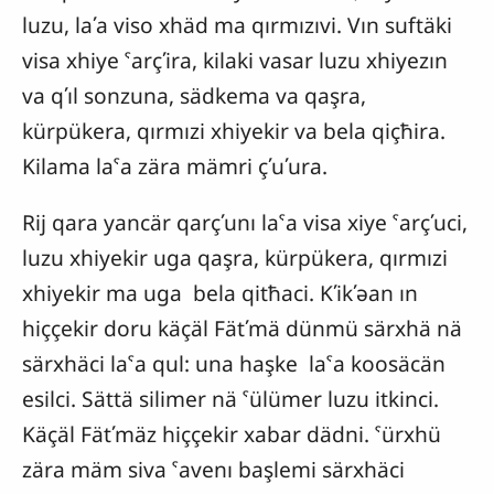
luzu, laʹa viso xhäd ma qırmızıvi. Vın suftäki
visa xhiye ˁarçʹira, kilaki vasar luzu xhiyezın
va qʹıl sonzuna, sädkema va qaşra,
kürpükera, qırmızi xhiyekir va bela qiçħira.
Kilama laˁa zära mämri çʹuʹura.
Rij qara yancär qarçʹunı laˁa visa xiye ˁarçʹuci,
luzu xhiyekir uga qaşra, kürpükera, qırmızi
xhiyekir ma uga bela qitħaci. Kʹikʹəan ın
hiççekir doru käçäl Fätʹmä dünmü särxhä nä
särxhäci laˁa qul: una haşke laˁa koosäcän
esilci. Sättä silimer nä ˁülümer luzu itkinci.
Käçäl Fätʹmäz hiççekir xabar dädni. ˁürxhü
zära mäm siva ˁavenı başlemi särxhäci