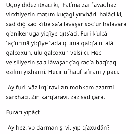
Ugoy didez itxaci ki, Fätʹmä zär ˁavaqhaz
virxhiyezin matʹım kuçägi yırxhäri, haläci ki,
säd dığ säd kʹibe saʹa läväşär söcˁür halävära
qʹaniker uga yiqʹiye qıtsʹäci. Furi kʹulcä
ˁaçʹucmä yiqʹiye ˁada qʹuma qalqʹalnı alä
gälcoxun, ulu gälcoxun velsilci. Hec
velsiliyezin saʹa läväşär çʹaqʹraqʹa-baqʹraqʹ
ezilmi yıxhärni. Hecir ufhauf siʹiranı yıpäci:
-Ay furi, väz irqʹiravi zın moħkəm azarmi
särxhäci. Zın sarqʹaravi, zäz säd çarä.
Furärı yıpäci:
-Ay hez, vo darman şi vi, yıp qʹaxudän?