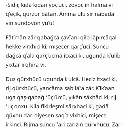
-Şidir, kıdä kıdan yoçʹuci, zovoc ın halmä vi
qʹeçik, qurzur bätän. Amma ulu sir nabadä
vın sundovon yuʹu!
Fätʹmärı zär qabağcä çavˁanı qilo läpırcäqal
hekke virxhici ki, mişecer qarçʹuci. Suncu
dağcä qʹala qarçʹucmä itxaci ki, ugunda kʹulib
yixtar irqhira vi.
Duz qürxhücü ugunda kʹulcä. Heciz itxaci ki,
rij qürxhücü, yancäma säb laˁa zär. Kʹikʹəan
uga qaş-qabağ ˁüçʹürcü, yıkän säxhäci ki, rij
ˁuçʹonxu. Kila fikirleşmi särxhäci ki, gädä
qüxhü där, diyesen saqʹa vixhici, mişece
irkinci. Rijma suncu ˁari zärızın qürxhücü. Zär