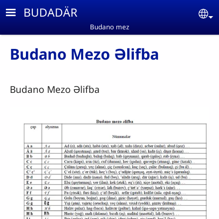
Skip to main content
BUDADÄR
Se
Budano mez
Budano Mezo Əlifba
Budano Mezo Əlifba