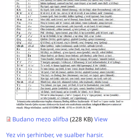
Budano mezo əlifba
(228 KB)
View
Yez vin şerhinber, ve sualber harsir.