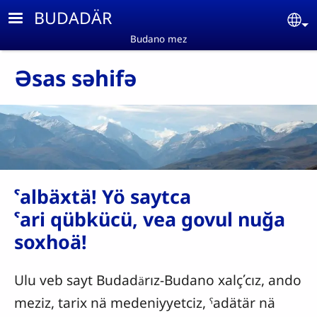
Skip to main content
BUDADÄR
Se
Budano mez
Əsas səhifə
ˁalbäxtä! Yö saytca
ˁari qübkücü, vea govul nuğa
soxhoä!
Ulu veb sayt Budad
rız-Budano xalçʹcız, ando
ä
meziz, tarix nä medeniyyetciz, ˤadätär nä