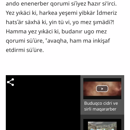
ando enenerber qorumi siʹiyez ħazır si'irci.
Yez yıkäci ki, harkea yeşemi yibkär İdmeriz
hatsʹär säxhä ki, yin tü vi, yo mez şımädi?!
Hamma yez yıkäci ki, budanır ugo mez
qorumi süʹüre, ˁavaqha, ham ma inkişaf
etdirmi süʹüre.
Buduqco cidri ve
sirli maqararber